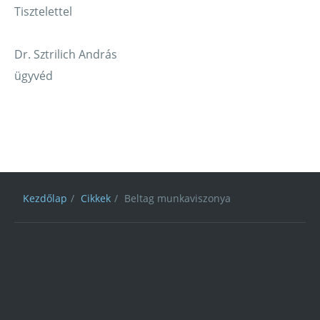
Tisztelettel
Dr. Sztrilich András
ügyvéd
Kezdőlap
Cikkek