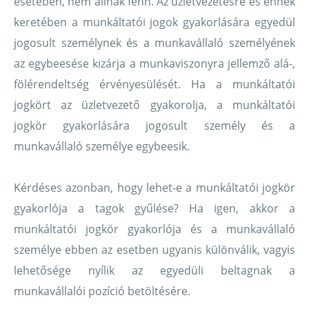
esetében, nem állnak fenn. Az üzletvezetésre és ennek
keretében a munkáltatói jogok gyakorlására egyedül
jogosult személynek és a munkavállaló személyének
az egybeesése kizárja a munkaviszonyra jellemző alá-,
fölérendeltség érvényesülését. Ha a munkáltatói
jogkört az üzletvezető gyakorolja, a munkáltatói
jogkör gyakorlására jogosult személy és a
munkavállaló személye egybeesik.
Kérdéses azonban, hogy lehet-e a munkáltatói jogkör
gyakorlója a tagok gyűlése? Ha igen, akkor a
munkáltatói jogkör gyakorlója és a munkavállaló
személye ebben az esetben ugyanis különválik, vagyis
lehetősége nyílik az egyedüli beltagnak a
munkavállalói pozíció betöltésére.