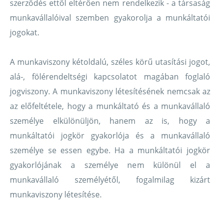
szerződés ettől eltérően nem rendelkezik - a társaság
munkavállalóival szemben gyakorolja a munkáltatói
jogokat.
A munkaviszony kétoldalú, széles körű utasítási jogot,
alá-, fölérendeltségi kapcsolatot magában foglaló
jogviszony. A munkaviszony létesítésének nemcsak az
az előfeltétele, hogy a munkáltató és a munkavállaló
személye elkülönüljön, hanem az is, hogy a
munkáltatói jogkör gyakorlója és a munkavállaló
személye se essen egybe. Ha a munkáltatói jogkör
gyakorlójának a személye nem különül el a
munkavállaló személyétől, fogalmilag kizárt
munkaviszony létesítése.