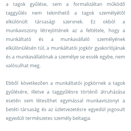
a tagok gyűlése, sem a formalizáltan működő
taggyűlés nem tekinthető a tagok személyétől
elkülönült társasági szervnek. Ez okból a
munkaviszony létrejöttének az a feltétele, hogy a
munkáltató és a munkavállaló személyének
elkülönülésén túl, a munkáltatói jogkör gyakorlójának
és a munkavállalónak a személye se essék egybe, nem
valósulhat meg.
Ebből következően a munkáltatói jogkörnek a tagok
gyűlésére, illetve a taggyűlésre történő átruházása
esetén sem létesíthet egymással munkaviszonyt a
betéti társaság és az üzletvezetésre egyedül jogosult
egyedüli természetes személy beltagja.