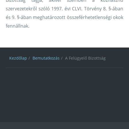
Bizottság tagja, akivel szemben a közhasznú
szervezetekről szóló 1997. évi CLVI. Törvény 8. §-ában
és 9. §-ában meghatározott összeférhetetlenségi okok
fennállnak.
Kezdőlap
Bemutatkozás
A Felügyelő Bizottság