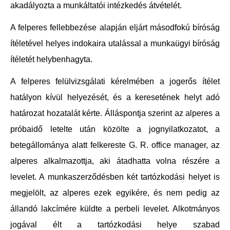
akadályozta a munkáltatói intézkedés átvételét.
A felperes fellebbezése alapján eljárt másodfokú bíróság
ítéletével helyes indokaira utalással a munkaügyi bíróság
ítéletét helybenhagyta.
A felperes felülvizsgálati kérelmében a jogerős ítélet
hatályon kívül helyezését, és a keresetének helyt adó
határozat hozatalát kérte. Álláspontja szerint az alperes a
próbaidő letelte után közölte a jognyilatkozatot, a
betegállománya alatt felkereste G. R. office manager, az
alperes alkalmazottja, aki átadhatta volna részére a
levelet. A munkaszerződésben két tartózkodási helyet is
megjelölt, az alperes ezek egyikére, és nem pedig az
állandó lakcímére küldte a perbeli levelet. Alkotmányos
jogával élt a tartózkodási helye szabad