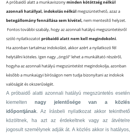
A próbaidő alatt a munkaviszony
minden kötöttség nélkül
azonnali hatállyal, indokolás nélkül
megszüntethető, azaz a
betegállomány fennállása sem kivétel,
nem mentesítő helyzet.
Fontos további szabály, hogy az azonnali hatályú megszüntetésről
szóló nyilatkozatot
próbaidő alatt nem kell megindokolni
.
Ha azonban tartalmaz indokolást, akkor azért a nyilatkozó fél
helytállni köteles. Igen nagy ,,öngól" lehet a munkáltató részéről,
hogyha az azonnali hatályú megszüntetést megindokolja, azonban
később a munkaügyi bíróságon nem tudja bizonyítani az indokok
valóságát és okszerűségét.
A próbaidő alatti azonnali hatályú megszüntetés esetén
kiemelten
nagy jelentősége van a közlés
időpontjának
. Az írásbeli nyilatkozat akkor tekinthető
közöltnek, ha azt az érdekeltnek vagy az átvételre
jogosult személynek adják át. A közlés akkor is hatályos,