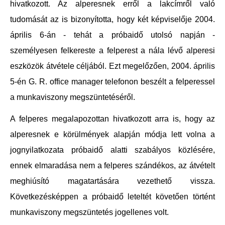
hivatkozott. Az alperesnek erről a lakcímről való
tudomását az is bizonyította, hogy két képviselője 2004.
április 6-án - tehát a próbaidő utolsó napján -
személyesen felkereste a felperest a nála lévő alperesi
eszközök átvétele céljából. Ezt megelőzően, 2004. április
5-én G. R. office manager telefonon beszélt a felperessel
a munkaviszony megszüntetéséről.
A felperes megalapozottan hivatkozott arra is, hogy az
alperesnek e körülmények alapján módja lett volna a
jognyilatkozata próbaidő alatti szabályos közlésére,
ennek elmaradása nem a felperes szándékos, az átvételt
meghiúsító magatartására vezethető vissza.
Következésképpen a próbaidő leteltét követően történt
munkaviszony megszüntetés jogellenes volt.