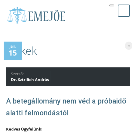
Cikkek
jan.
15
Szerző:
Dr. Sztrilich András
A betegállomány nem véd a próbaidő
Kedves Ügyfelünk!