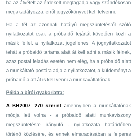
ha az átvételt az érdekelt megtagadja vagy szándékosan
megakadályozza, erről jegyzőkönyvet kell felvenni.
Ha a fél az azonnali hatályú megszüntetésről szóló
nyilatkozatot csak a próbaidő lejártát követően közli a
másik féllel, a nyilatkozat jogellenes. A jognyilatkozatot
tehát a próbaidő tartama alatt át kell adni a másik félnek,
azaz postai feladás esetén nem elég, ha a próbaidő alatt
a munkáltató postára adja a nyilatkozatot, a küldeményt a
próbaidő alatt át is kell venni a munkavállalónak.
Példa a bírói gyakorlatra:
A BH2007. 270 szerint
a
mennyiben a munkáltatónak
módja lett volna - a próbaidő alatti munkaviszony
megszüntetésre irányuló - nyilatkozata határidőben
történő közlésére, és ennek elmaradásában a felperes