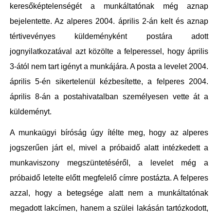
keresőképtelenségét a munkáltatónak még aznap
bejelentette. Az alperes 2004. április 2-án kelt és aznap
tértivevényes küldeményként postára adott
jognyilatkozatával azt közölte a felperessel, hogy április
3-ától nem tart igényt a munkájára. A posta a levelet 2004.
április 5-én sikertelenül kézbesítette, a felperes 2004.
április 8-án a postahivatalban személyesen vette át a
küldeményt.
A munkaügyi bíróság úgy ítélte meg, hogy az alperes
jogszerűen járt el, mivel a próbaidő alatt intézkedett a
munkaviszony megszüntetéséről, a levelet még a
próbaidő letelte előtt megfelelő címre postázta. A felperes
azzal, hogy a betegsége alatt nem a munkáltatónak
megadott lakcímen, hanem a szülei lakásán tartózkodott,