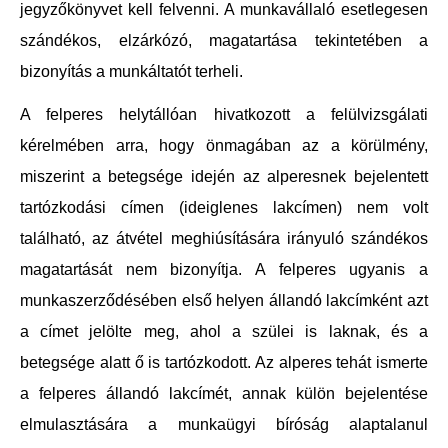
jegyzőkönyvet kell felvenni. A munkavállaló esetlegesen
szándékos, elzárkózó, magatartása tekintetében a
bizonyítás a munkáltatót terheli.
A felperes helytállóan hivatkozott a felülvizsgálati
kérelmében arra, hogy önmagában az a körülmény,
miszerint a betegsége idején az alperesnek bejelentett
tartózkodási címen (ideiglenes lakcímen) nem volt
található, az átvétel meghiúsítására irányuló szándékos
magatartását nem bizonyítja. A felperes ugyanis a
munkaszerződésében első helyen állandó lakcímként azt
a címet jelölte meg, ahol a szülei is laknak, és a
betegsége alatt ő is tartózkodott. Az alperes tehát ismerte
a felperes állandó lakcímét, annak külön bejelentése
elmulasztására a munkaügyi bíróság alaptalanul