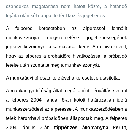
szándékos magatartása nem hatott közre, a határidő
lejárta után két nappal történt közlés jogellenes.
A felperes keresetében az alperessel fennállt
munkaviszonya megszüntetése jogellenességének
jogkövetkezményei alkalmazását kérte. Arra hivatkozott,
hogy az alperes a próbaidőre hivatkozással a próbaidő
letelte után szüntette meg a munkaviszonyát.
A munkaügyi bíróság ítéletével a keresetet elutasította.
A munkaügyi bíróság által megállapított tényállás szerint
a felperes 2004. január 6-án kötött határozatlan idejű
munkaszerződést az alperessel. A munkaszerződésben a
felek háromhavi próbaidőben állapodtak meg. A felperes
2004. április 2-án
táppénzes állományba került,