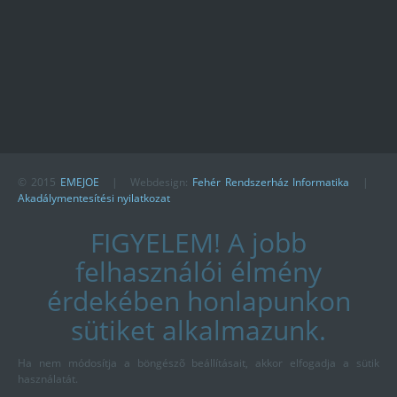
© 2015
EMEJOE
| Webdesign:
Fehér Rendszerház Informatika
|
Akadálymentesítési nyilatkozat
FIGYELEM! A jobb
felhasználói élmény
érdekében honlapunkon
sütiket alkalmazunk.
Ha nem módosítja a böngészõ beállításait, akkor elfogadja a sütik
használatát.