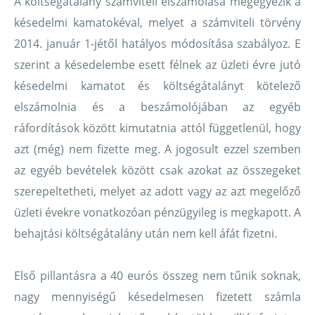
A költségátalány számviteli elszámolása megegyezik a
késedelmi kamatokéval, melyet a számviteli törvény
2014. január 1-jétől hatályos módosítása szabályoz. E
szerint a késedelembe esett félnek az üzleti évre jutó
késedelmi kamatot és költségátalányt kötelező
elszámolnia és a beszámolójában az egyéb
ráfordítások között kimutatnia attól függetlenül, hogy
azt (még) nem fizette meg. A jogosult ezzel szemben
az egyéb bevételek között csak azokat az összegeket
szerepeltetheti, melyet az adott vagy az azt megelőző
üzleti évekre vonatkozóan pénzügyileg is megkapott. A
behajtási költségátalány után nem kell áfát fizetni.
Első pillantásra a 40 eurós összeg nem tűnik soknak,
nagy mennyiségű késedelmesen fizetett számla