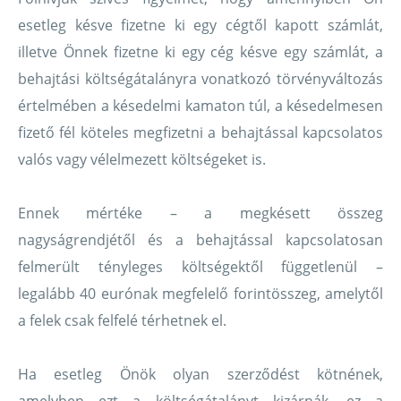
esetleg késve fizetne ki egy cégtől kapott számlát,
illetve Önnek fizetne ki egy cég késve egy számlát, a
behajtási költségátalányra vonatkozó törvényváltozás
értelmében a késedelmi kamaton túl, a késedelmesen
fizető fél köteles megfizetni a behajtással kapcsolatos
valós vagy vélelmezett költségeket is.
Ennek mértéke – a megkésett összeg
nagyságrendjétől és a behajtással kapcsolatosan
felmerült tényleges költségektől függetlenül –
legalább 40 eurónak megfelelő forintösszeg, amelytől
a felek csak felfelé térhetnek el.
Ha esetleg Önök olyan szerződést kötnének,