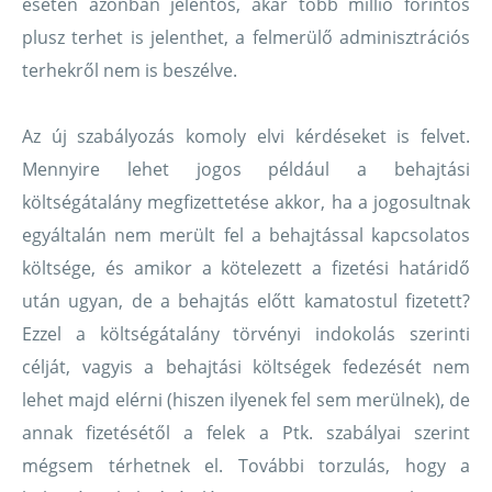
esetén azonban jelentős, akár több millió forintos
plusz terhet is jelenthet, a felmerülő adminisztrációs
terhekről nem is beszélve.
Az új szabályozás komoly elvi kérdéseket is felvet.
Mennyire lehet jogos például a behajtási
költségátalány megfizettetése akkor, ha a jogosultnak
egyáltalán nem merült fel a behajtással kapcsolatos
költsége, és amikor a kötelezett a fizetési határidő
után ugyan, de a behajtás előtt kamatostul fizetett?
Ezzel a költségátalány törvényi indokolás szerinti
célját, vagyis a behajtási költségek fedezését nem
lehet majd elérni (hiszen ilyenek fel sem merülnek), de
annak fizetésétől a felek a Ptk. szabályai szerint
mégsem térhetnek el. További torzulás, hogy a