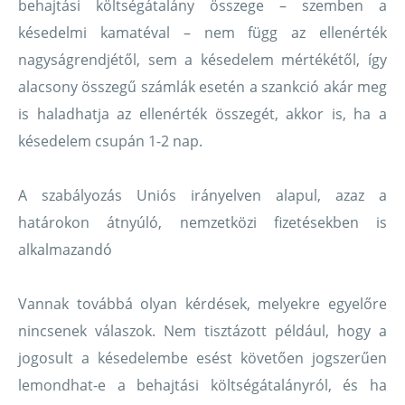
behajtási költségátalány összege – szemben a
késedelmi kamatéval – nem függ az ellenérték
nagyságrendjétől, sem a késedelem mértékétől, így
alacsony összegű számlák esetén a szankció akár meg
is haladhatja az ellenérték összegét, akkor is, ha a
késedelem csupán 1-2 nap.
A szabályozás Uniós irányelven alapul, azaz a
határokon átnyúló, nemzetközi fizetésekben is
alkalmazandó
Vannak továbbá olyan kérdések, melyekre egyelőre
nincsenek válaszok. Nem tisztázott például, hogy a
jogosult a késedelembe esést követően jogszerűen
lemondhat-e a behajtási költségátalányról, és ha