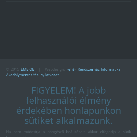
© 2015
EMEJOE
| Webdesign:
Fehér Rendszerház Informatika
|
Akadálymentesítési nyilatkozat
FIGYELEM! A jobb
felhasználói élmény
érdekében honlapunkon
sütiket alkalmazunk.
Ha nem módosítja a böngészõ beállításait, akkor elfogadja a sütik