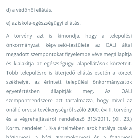
d) a védőnői ellátás,
e) az iskola-egészségügyi ellátás.
A törvény azt is kimondja, hogy a települési
önkormányzat képviselő-testülete az OALI által
megadott szempontokat figyelembe véve megállapítja
és kialakítja az egészségügyi alapellátások körzeteit.
Több településre is kiterjedő ellátás esetén a körzet
székhelyét az érintett települési önkormányzatok
egyetértésben állapítják meg. Az OALI
szempontrendszere azt tartalmazza, hogy mivel az
önálló orvosi tevékenységről szóló 2000. évi II. törvény
és a végrehajtásáról rendelkező 313/2011. (XII. 23.)
Korm. rendelet 1. §-a értelmében azok hatálya csak a
háziorvosi, a házi gyermekorvosi és a fogorvosi