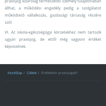
praxisjog kizárólag természetes személy tulajdonában
állhat, a működési engedély pedig a szolgálatot
működtető vállalkozás, gazdasági társaság részére
szól.
VI. Az iskola-egészségügyi körzetekhez nem tartozik
ugyan praxisjog, de ettől még vagyoni értéket
képviselnek.
Kezdőlap
Cikkek
Értéktelen praxisjogok?