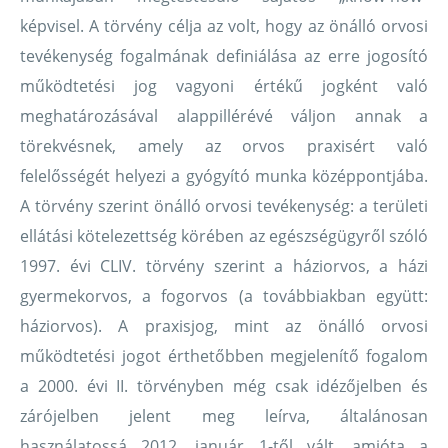
képvisel. A törvény célja az volt, hogy az önálló orvosi
tevékenység fogalmának definiálása az erre jogosító
működtetési jog vagyoni értékű jogként való
meghatározásával alappillérévé váljon annak a
törekvésnek, amely az orvos praxisért való
felelősségét helyezi a gyógyító munka középpontjába.
A törvény szerint önálló orvosi tevékenység: a területi
ellátási kötelezettség körében az egészségügyről szóló
1997. évi CLIV. törvény szerint a háziorvos, a házi
gyermekorvos, a fogorvos (a továbbiakban együtt:
háziorvos). A praxisjog, mint az önálló orvosi
működtetési jogot érthetőbben megjelenítő fogalom
a 2000. évi II. törvényben még csak idézőjelben és
zárójelben jelent meg leírva, általánosan
használatossá 2012. január 1-től vált, amióta a