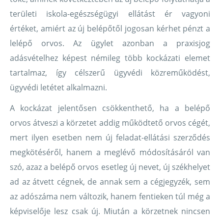
területi iskola-egészségügyi ellátást ér vagyoni
értéket, amiért az új belépőtől jogosan kérhet pénzt a
lelépő orvos. Az ügylet azonban a praxisjog
adásvételhez képest némileg több kockázati elemet
tartalmaz, így célszerű ügyvédi közreműködést,
ügyvédi letétet alkalmazni.
A kockázat jelentősen csökkenthető, ha a belépő
orvos átveszi a körzetet addig működtető orvos cégét,
mert ilyen esetben nem új feladat-ellátási szerződés
megkötéséről, hanem a meglévő módosításáról van
szó, azaz a belépő orvos esetleg új nevet, új székhelyet
ad az átvett cégnek, de annak sem a cégjegyzék, sem
az adószáma nem változik, hanem fentieken túl még a
képviselője lesz csak új. Miután a körzetnek nincsen