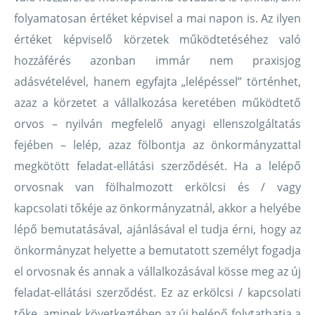
folyamatosan értéket képvisel a mai napon is. Az ilyen
értéket képviselő körzetek működtetéséhez való
hozzáférés azonban immár nem praxisjog
adásvételével, hanem egyfajta „lelépéssel” történhet,
azaz a körzetet a vállalkozása keretében működtető
orvos – nyilván megfelelő anyagi ellenszolgáltatás
fejében – lelép, azaz fölbontja az önkormányzattal
megkötött feladat-ellátási szerződését. Ha a lelépő
orvosnak van fölhalmozott erkölcsi és / vagy
kapcsolati tőkéje az önkormányzatnál, akkor a helyébe
lépő bemutatásával, ajánlásával el tudja érni, hogy az
önkormányzat helyette a bemutatott személyt fogadja
el orvosnak és annak a vállalkozásával kösse meg az új
feladat-ellátási szerződést. Ez az erkölcsi / kapcsolati
tőke, aminek következtében az új belépő folytathatja a