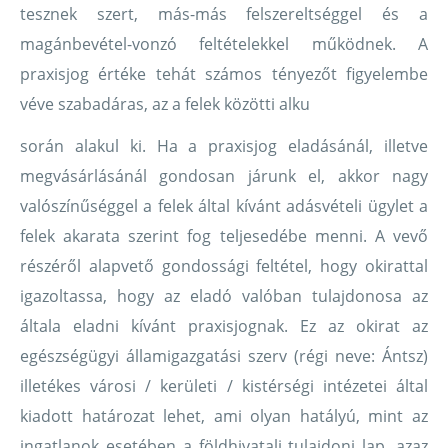
tesznek szert, más-más felszereltséggel és a
magánbevétel-vonzó feltételekkel működnek. A
praxisjog értéke tehát számos tényezőt figyelembe
véve szabadáras, az a felek közötti alku
során alakul ki. Ha a praxisjog eladásánál, illetve
megvásárlásánál gondosan járunk el, akkor nagy
valószínűséggel a felek által kívánt adásvételi ügylet a
felek akarata szerint fog teljesedébe menni. A vevő
részéről alapvető gondossági feltétel, hogy okirattal
igazoltassa, hogy az eladó valóban tulajdonosa az
általa eladni kívánt praxisjognak. Ez az okirat az
egészségügyi államigazgatási szerv (régi neve: Ántsz)
illetékes városi / kerületi / kistérségi intézetei által
kiadott határozat lehet, ami olyan hatályú, mint az
ingatlanok esetében a földhivatali tulajdoni lap, azaz