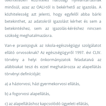
tekintetében közhiteles hatósági nyilvántartásnak
minősül, azaz az OALI-tól is bekérhető az igazolás. A
közhitelesség azt jelenti, hogy egyfelől abba bárki
betekinthet, az adatokról igazolást kérhet és sem a
betekintéshez, sem az igazolás-kéréshez nincsen
szükség meghatalmazásra.
Van-e praxisjoguk az iskola-egészségügyi szolgálatot
ellátó orvosoknak? Az egészségügyről 1997. évi CLIV.
törvény a helyi önkormányzatok feladataivá az
alábbiakat teszi és ezzel meghatározza az alapellátás
törvényi definícióját:
a) a háziorvosi, házi gyermekorvosi ellátás,
b) a fogorvosi alapellátás,
c) az alapellátáshoz kapcsolódó ügyeleti ellátás,