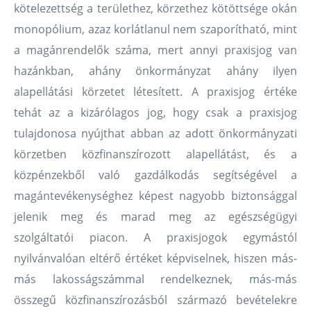
kötelezettség a területhez, körzethez kötöttsége okán
monopólium, azaz korlátlanul nem szaporítható, mint
a magánrendelők száma, mert annyi praxisjog van
hazánkban, ahány önkormányzat ahány ilyen
alapellátási körzetet létesített. A praxisjog értéke
tehát az a kizárólagos jog, hogy csak a praxisjog
tulajdonosa nyújthat abban az adott önkormányzati
körzetben közfinanszírozott alapellátást, és a
közpénzekből való gazdálkodás segítségével a
magántevékenységhez képest nagyobb biztonsággal
jelenik meg és marad meg az egészségügyi
szolgáltatói piacon. A praxisjogok egymástól
nyilvánvalóan eltérő értéket képviselnek, hiszen más-
más lakosságszámmal rendelkeznek, más-más
összegű közfinanszírozásból származó bevételekre