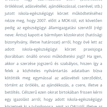
örökléssel, adásvétellel, ajándékozással, cserével, stb.)
jutott iskola-egészségügyi körzet működtetéséhez
nézze meg, hogy 2007. előtt a MOK-tól, ezt követően
pedig az egészségügyi államigazgatási szervtől (régi
neve: Ántsz) kapott-e bármilyen közokiratot (hatósági
bizonyítvány, illetve határozat) arról, hogy övé lett az
adott iskola-egészségügyi körzet praxisjoga
(korábban: önálló orvosi működtetési jog)? Ha igen,
akkor a szerzése jogszerű és szabályos, hiszen így a
felek a közhiteles nyilvántartás adataiban bízva
kötötték meg egymással az adásvételi szerződést,
történt az öröklés, az ajándékozás, a csere, illetve a
betöltés. Célszerű ezen okirat birtokában frissen kérni
egy igazolást arról, hogy adott iskola-egészségügyi
körzetnek ki a tulajdonosa, amit az OALI-tól, illetve az