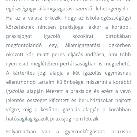
egészségügyi államigazgatási szervtől lehet igényelni.
Ha az a válasz érkezik, hogy az iskola-egészségügyi
körzeteknek nincsen praxisjoga, akkor a korábbi,
praxisjogot igazoló közokirat birtokában
megfontolandó egy, államigazgatási jogkörben
okozott kár miatt peres eljárás indítása, ami több
ilyen eset meglétében pertársaságban is megtehető.
A kártérítés jogi alapja a két igazolás egymásnak
ellentmondó tartalmi különbsége, miszerint a korábbi
igazolás alapján létezett a praxisjog és ezért a vevő
jelentős összeget kifizetett és beruházásokat hajtott
végre, míg a későbbi igazolás alapján a korábban
hatóságilag igazolt praxisjog nem létezik.
Folyamatban van a gyermekfogászati praxisok