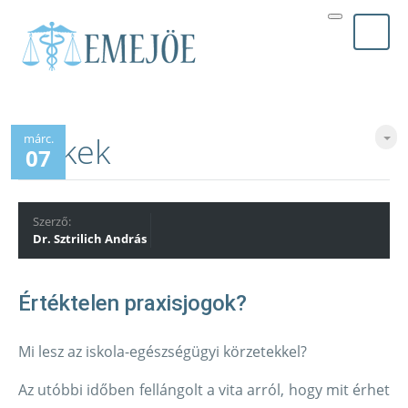
Cikkek
márc.
07
Szerző:
Dr. Sztrilich András
Értéktelen praxisjogok?
Mi lesz az iskola-egészségügyi körzetekkel?
Az utóbbi időben fellángolt a vita arról, hogy mit érhet