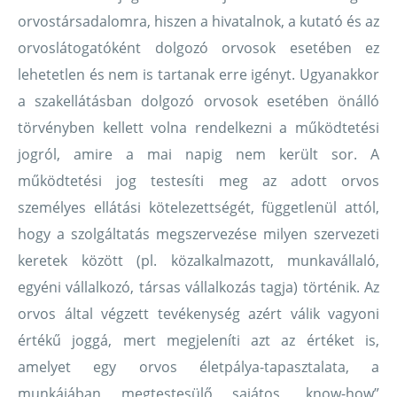
orvostársadalomra, hiszen a hivatalnok, a kutató és az
orvoslátogatóként dolgozó orvosok esetében ez
lehetetlen és nem is tartanak erre igényt. Ugyanakkor
a szakellátásban dolgozó orvosok esetében önálló
törvényben kellett volna rendelkezni a működtetési
jogról, amire a mai napig nem került sor. A
működtetési jog testesíti meg az adott orvos
személyes ellátási kötelezettségét, függetlenül attól,
hogy a szolgáltatás megszervezése milyen szervezeti
keretek között (pl. közalkalmazott, munkavállaló,
egyéni vállalkozó, társas vállalkozás tagja) történik. Az
orvos által végzett tevékenység azért válik vagyoni
értékű joggá, mert megjeleníti azt az értéket is,
amelyet egy orvos életpálya-tapasztalata, a
munkájában megtestesülő sajátos „know-how”