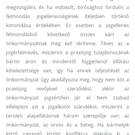
megvizsgálni, és ha indokolt, bírósághoz fordulni a
felmondás jogellenességének ítéletben történő
kimondása érdekében. Ez esetben a jogellenes
felmondásból következő összes kárt az
önkormányzatnak meg kell térítenie. Téves az a
jogértelmezés, miszerint a praxisjog tulajdonosának
bármi áron és mindentől függetlenül ellátási
kötelezettsége van, így ha ennek teljesítését az
önkormányzat úgy akadályozza meg, hogy nem köt a
praxisjog vevőjével szerződést, akkor az
önkormányzat jogsértően jár el. Nem szabad
elfelejteni azt a jogalkotói szándékot, miszerint a
területi alapellátásnak három szereplője van: az
önkormányzat, az orvos és a beteg. Ha bármelyik
kettő szereplő között konfliktus alakulna ki, a