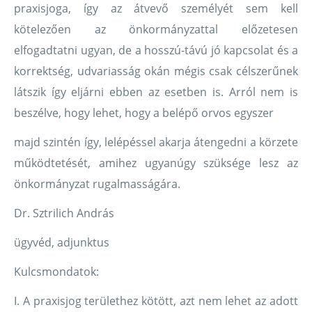
praxisjoga, így az átvevő személyét sem kell
kötelezően az önkormányzattal előzetesen
elfogadtatni ugyan, de a hosszú-távú jó kapcsolat és a
korrektség, udvariasság okán mégis csak célszerűnek
látszik így eljárni ebben az esetben is. Arról nem is
beszélve, hogy lehet, hogy a belépő orvos egyszer
majd szintén így, lelépéssel akarja átengedni a körzete
működtetését, amihez ugyanúgy szüksége lesz az
önkormányzat rugalmasságára.
Dr. Sztrilich András
ügyvéd, adjunktus
Kulcsmondatok:
I. A praxisjog területhez kötött, azt nem lehet az adott