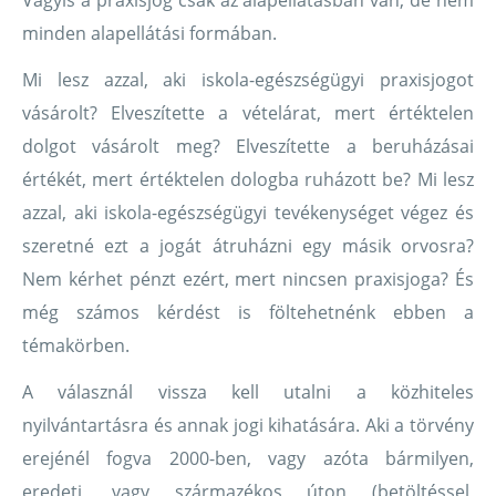
Vagyis a praxisjog csak az alapellátásban van, de nem
minden alapellátási formában.
Mi lesz azzal, aki iskola-egészségügyi praxisjogot
vásárolt? Elveszítette a vételárat, mert értéktelen
dolgot vásárolt meg? Elveszítette a beruházásai
értékét, mert értéktelen dologba ruházott be? Mi lesz
azzal, aki iskola-egészségügyi tevékenységet végez és
szeretné ezt a jogát átruházni egy másik orvosra?
Nem kérhet pénzt ezért, mert nincsen praxisjoga? És
még számos kérdést is föltehetnénk ebben a
témakörben.
A válasznál vissza kell utalni a közhiteles
nyilvántartásra és annak jogi kihatására. Aki a törvény
erejénél fogva 2000-ben, vagy azóta bármilyen,
eredeti, vagy származékos úton (betöltéssel,