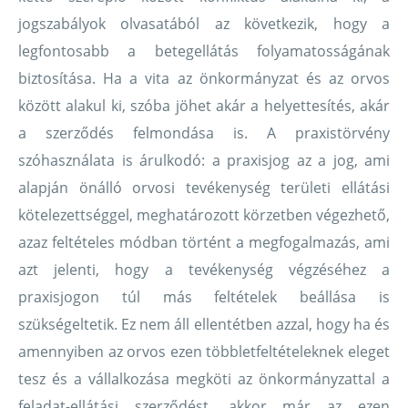
jogszabályok olvasatából az következik, hogy a
legfontosabb a betegellátás folyamatosságának
biztosítása. Ha a vita az önkormányzat és az orvos
között alakul ki, szóba jöhet akár a helyettesítés, akár
a szerződés felmondása is. A praxistörvény
szóhasználata is árulkodó: a praxisjog az a jog, ami
alapján önálló orvosi tevékenység területi ellátási
kötelezettséggel, meghatározott körzetben végezhető,
azaz feltételes módban történt a megfogalmazás, ami
azt jelenti, hogy a tevékenység végzéséhez a
praxisjogon túl más feltételek beállása is
szükségeltetik. Ez nem áll ellentétben azzal, hogy ha és
amennyiben az orvos ezen többletfeltételeknek eleget
tesz és a vállalkozása megköti az önkormányzattal a
feladat-ellátási szerződést, akkor már az ezen