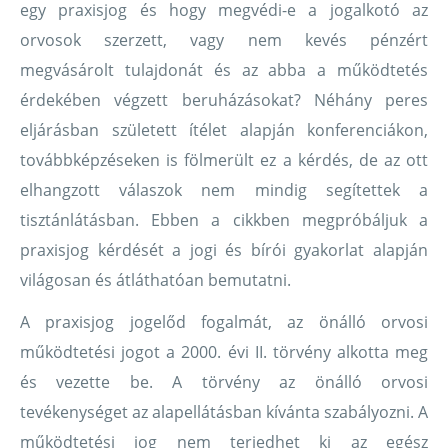
egy praxisjog és hogy megvédi-e a jogalkotó az
orvosok szerzett, vagy nem kevés pénzért
megvásárolt tulajdonát és az abba a működtetés
érdekében végzett beruházásokat? Néhány peres
eljárásban született ítélet alapján konferenciákon,
továbbképzéseken is fölmerült ez a kérdés, de az ott
elhangzott válaszok nem mindig segítettek a
tisztánlátásban. Ebben a cikkben megpróbáljuk a
praxisjog kérdését a jogi és bírói gyakorlat alapján
világosan és átláthatóan bemutatni.
A praxisjog jogelőd fogalmát, az önálló orvosi
működtetési jogot a 2000. évi II. törvény alkotta meg
és vezette be. A törvény az önálló orvosi
tevékenységet az alapellátásban kívánta szabályozni. A
működtetési jog nem terjedhet ki az egész