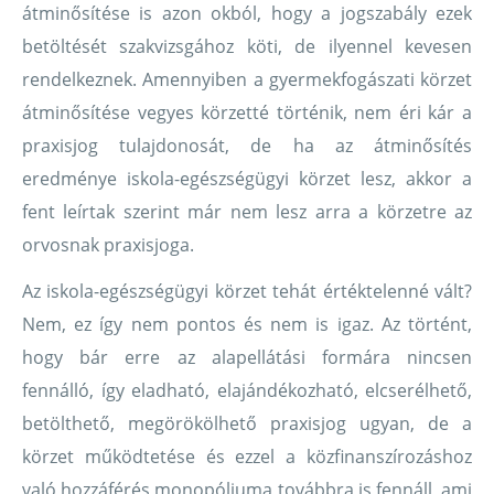
átminősítése is azon okból, hogy a jogszabály ezek
betöltését szakvizsgához köti, de ilyennel kevesen
rendelkeznek. Amennyiben a gyermekfogászati körzet
átminősítése vegyes körzetté történik, nem éri kár a
praxisjog tulajdonosát, de ha az átminősítés
eredménye iskola-egészségügyi körzet lesz, akkor a
fent leírtak szerint már nem lesz arra a körzetre az
orvosnak praxisjoga.
Az iskola-egészségügyi körzet tehát értéktelenné vált?
Nem, ez így nem pontos és nem is igaz. Az történt,
hogy bár erre az alapellátási formára nincsen
fennálló, így eladható, elajándékozható, elcserélhető,
betölthető, megörökölhető praxisjog ugyan, de a
körzet működtetése és ezzel a közfinanszírozáshoz
való hozzáférés monopóliuma továbbra is fennáll, ami