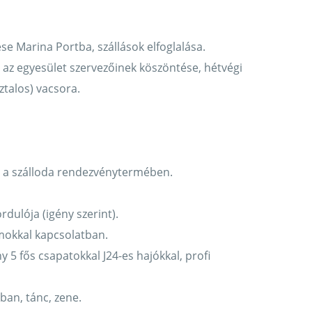
se Marina Portba, szállások elfoglalása.
 az egyesület szervezőinek köszöntése, hétvégi
talos) vacsora.
sa a szálloda rendezvénytermében.
rdulója (igény szerint).
amokkal kapcsolatban.
ny 5 fős csapatokkal J24-es hajókkal, profi
ban, tánc, zene.