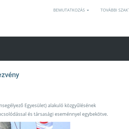
BEMUTATKOZÁS
TOVÁBBI SZAK
ezvény
nsegélyező Egyesület) alakuló közgyűlésének
pcsolódással és társasági eseménnyel egybekötve.