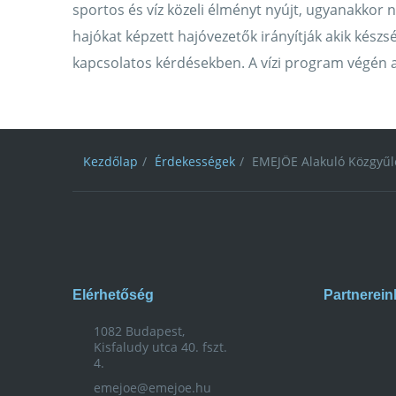
sportos és víz közeli élményt nyújt, ugyanakkor
hajókat képzett hajóvezetők irányítják akik készs
kapcsolatos kérdésekben. A vízi program végén a
Kezdőlap
Érdekességek
EMEJÖE Alakuló Közgyű
Elérhetőség
Partnerein
1082 Budapest,
Kisfaludy utca 40. fszt.
4.
emejoe@emejoe.hu