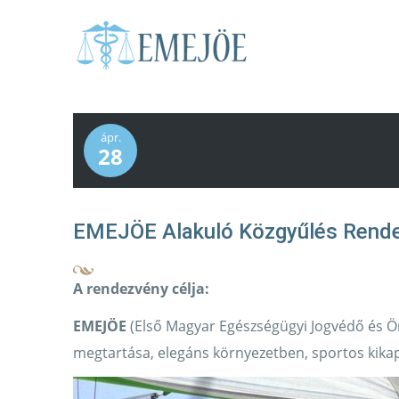
ápr.
28
EMEJÖE Alakuló Közgyűlés Rend
A rendezvény célja:
EMEJÖE
(Első Magyar Egészségügyi Jogvédő és Ö
megtartása, elegáns környezetben, sportos kika