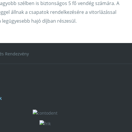
 nagyobb szélben is biztonságos 5 fő vendég számára. A
éggel állnak a csapatok rendelkezésére a vitorlázással
 legügyesebb hajó díjban részesül.
lés Rendezvény
k