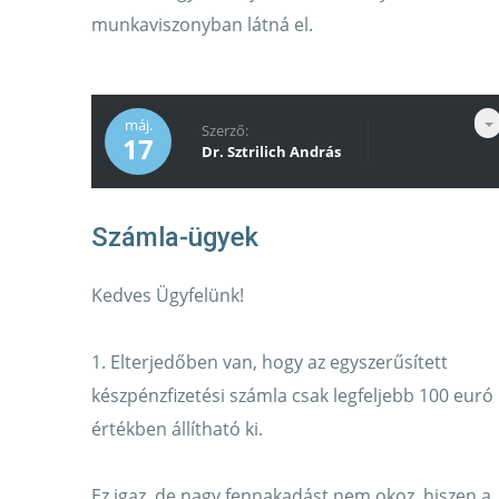
munkaviszonyban látná el.
máj.
Szerző:
17
Dr. Sztrilich András
Kedves Ügyfelünk!
1. Elterjedőben van, hogy az egyszerűsített
készpénzfizetési számla csak legfeljebb 100 euró
értékben állítható ki.
Ez igaz, de nagy fennakadást nem okoz, hiszen a