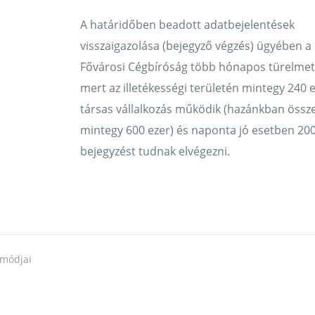
A határidőben beadott adatbejelentések
visszaigazolása (bejegyző végzés) ügyében a
Fővárosi Cégbíróság több hónapos türelmet 
a
mert az illetékességi területén mintegy 240 
társas vállalkozás működik (hazánkban össz
mintegy 600 ezer) és naponta jó esetben 20
bejegyzést tudnak elvégezni.