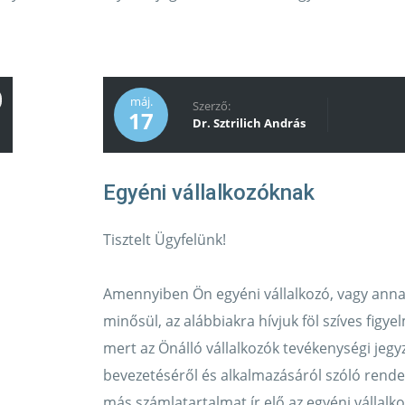
máj.
Szerző:
17
Dr. Sztrilich András
Tisztelt Ügyfelünk!
Amennyiben Ön egyéni vállalkozó, vagy ann
minősül, az alábbiakra hívjuk föl szíves figye
mert az Önálló vállalkozók tevékenységi jegy
bevezetéséről és alkalmazásáról szóló rende
más számlatartalmat ír elő az egyéni vállalk