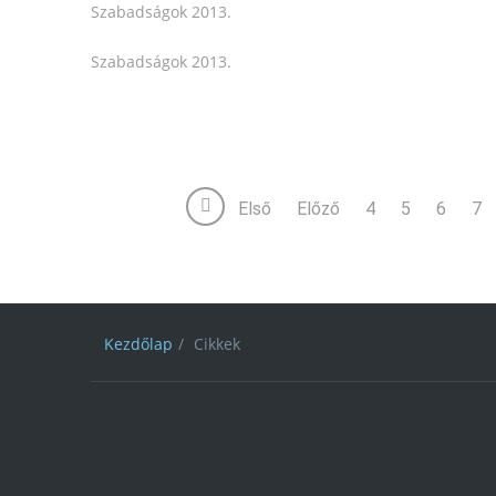
Első
Előző
4
5
6
7
Kezdőlap
Cikkek