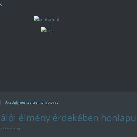
k
|
Akadálymentesítési nyilatkozat
nálói élmény érdekében honlapu
 használatát.