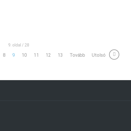
9. oldal / 28
8
9
10
11
12
13
Tovább
Utolsó