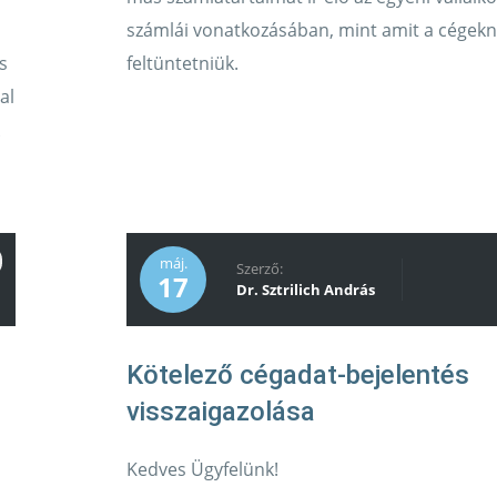
számlái vonatkozásában, mint amit a cégekne
s
feltüntetniük.
al
máj.
Szerző:
17
Dr. Sztrilich András
Kötelező cégadat-bejelentés
Kedves Ügyfelünk!