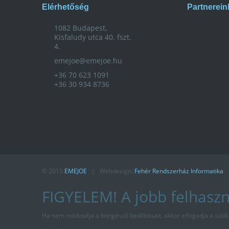
Elérhetőség
Partnerein
1082 Budapest,
Kisfaludy utca 40. fszt.
4.
emejoe@emejoe.hu
+36 70 623 1091
+36 30 934 8736
© 2015
EMEJOE
| Webdesign:
Fehér Rendszerház Informatika
FIGYELEM! A jobb felhasz
Ha nem módosítja a böngészõ beállításait, akkor elfogadja a sütik