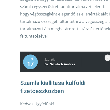
számla egyszerűsített adattartalma azt jelenti,
hogy végösszegként elegendő az ellenérték áfát i
tartalmazó összegét föltüntetni a a végösszeg ált
tartalmazott áfa meghatározott százalék-értének
feltüntetésével.
máj.
Szerző:
17
Dr. Sztrilich András
Szamla kiallitasa kulfoldi
Kedves Ügyfelünk!