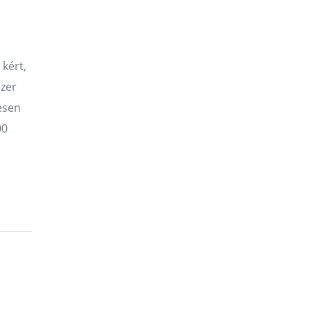
kért,
ezer
esen
00